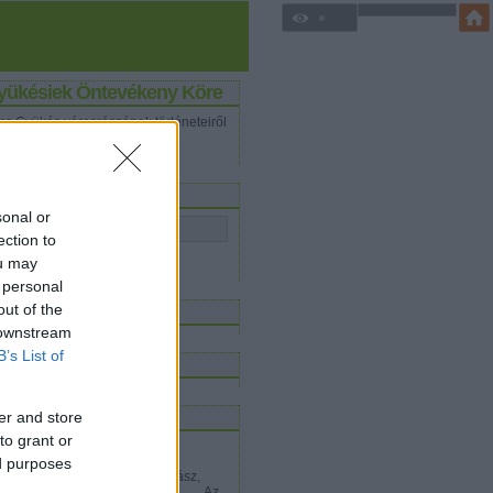
yükésiek Öntevékeny Köre
cs Gyükés városrészének történeteiről
ashatsz itt.
eresés
sonal or
ection to
ou may
 personal
iss topikok
out of the
 downstream
B’s List of
inkblog
logajánló
er and store
to grant or
vid Ferenc közgazdász: Három
ed purposes
ndszerváltás
á Dávid Ferenc közgazdász,
litikus szakmai pályafutása? 2. Az