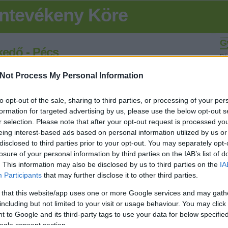
ntevékeny Köre
G
kedő - Pécs
Pé
k Öntevékeny Köre
olv
Not Process My Personal Information
 Külváros
(Piricsizma, Gyükés, Rogóder, Diós) nyerte nagy
Miénk a Város vetélkedő döntőjét 2009 november 21-én délután a
K
to opt-out of the sale, sharing to third parties, or processing of your per
formation for targeted advertising by us, please use the below opt-out s
omogy-Vasas-Hird capatával holtversenyben vezetett
ktől. Ekkor szegődött a nyomunkba Üszög csapata, melyet fej-fej
r selection. Please note that after your opt-out request is processed y
sikerült megelőznünk.
eing interest-based ads based on personal information utilized by us or
Fr
disclosed to third parties prior to your opt-out. You may separately opt-
öszönjük a bíztatást és csapat támogatását.
losure of your personal information by third parties on the IAB’s list of
. This information may also be disclosed by us to third parties on the
IA
Tetszik
L
0
Participants
that may further disclose it to other third parties.
B
 that this website/app uses one or more Google services and may gath
:
including but not limited to your visit or usage behaviour. You may click 
Dá
 to Google and its third-party tags to use your data for below specifi
re
ck/id/1544433
D
ogle consent section.
po