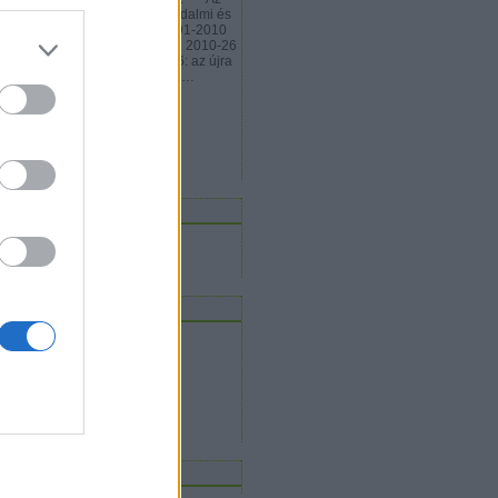
89-91-es rendszerváltás társadalmi és
zdasági tanulságai? 3. 1991-2010
zötti időszak tanulságai? 4. 2010-26
zdasági öröksége? 5. 2026: az újra
dulás lehetősége? 6. Van-e…
thzoltan.blog.hu
rchívum
2009 november
(
1
)
Tovább
...
eedek
RSS 2.0
bejegyzések
,
kommentek
Atom
bejegyzések
,
kommentek
gyéb