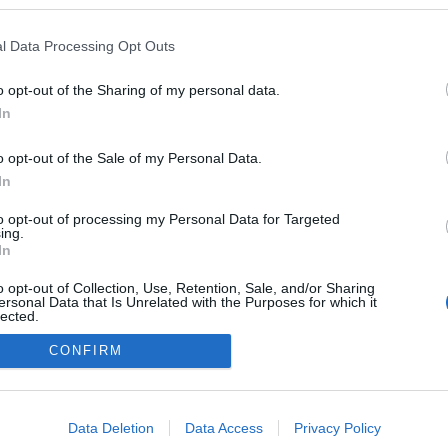
19
ga
kö
l Data Processing Opt Outs
sználói tartalomnak minősülnek, értük a
szolgáltatás technikai
üzemeltetője semmilyen felelősséget nem vállal,
ga
ztőjéhez. Részletek a
Felhasználási feltételekben
és az
adatvédelmi tájékoztatóban
.
in
to
o opt-out of the Sharing of my personal data.
In
sztrálj
! ‐
Belépés Facebookkal
o opt-out of the Sale of my Personal Data.
In
A
to opt-out of processing my Personal Data for Targeted
SÜTI BEÁLLÍTÁSOK MÓDOSÍTÁSA
ing.
In
F
o opt-out of Collection, Use, Retention, Sale, and/or Sharing
ersonal Data that Is Unrelated with the Purposes for which it
lected.
Out
CONFIRM
consents
o allow Google to enable storage related to advertising like cookies on
E
Data Deletion
Data Access
Privacy Policy
evice identifiers in apps.